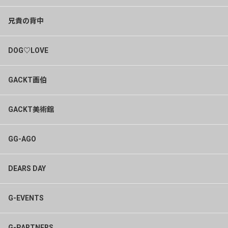
兄貴の背中
DOG♡LOVE
GACKT画伯
GACKT美術館
GG-AGO
DEARS DAY
G-EVENTS
G-PARTNERS