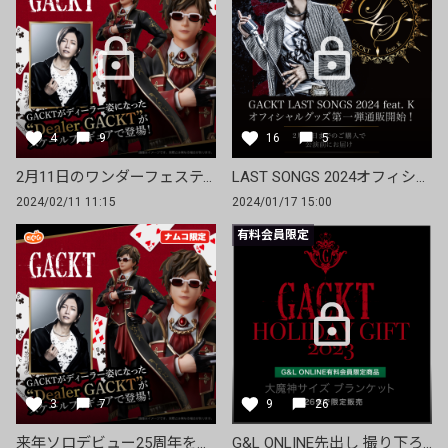
4
9
16
5
2月11日のワンダーフェスティバル2024冬の現場から彩色フィギュアをライブ配信！【アーカイブ】
LAST SONGS 2024オフィシャルグッズ第一弾発売開始！【FC限定】photoTシャツも！
2024/02/11 11:15
2024/01/17 15:00
有料会員限定
3
7
9
26
来年ソロデビュー25周年を迎えるGACKTがディーラー姿となったスケールフィギュアが初登場！
G&L ONLINE先出し 撮り下ろし「等身大ブランケット」