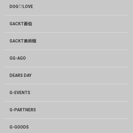
DOG♡LOVE
GACKT画伯
GACKT美術館
GG-AGO
DEARS DAY
G-EVENTS
G-PARTNERS
G-GOODS