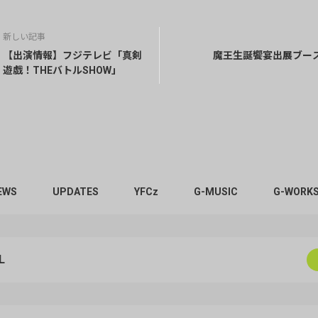
新しい記事
【出演情報】フジテレビ「真剣
魔王生誕饗宴出展ブー
遊戯！THEバトルSHOW」
EWS
UPDATES
YFCz
G-MUSIC
G-WORKS
L