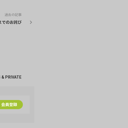
過去の記事
スでのお詫び
 & PRIVATE
兄貴の背中
DOG♡LOVE
GACKT画
会員登録