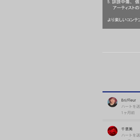
Bri/Fleur
ハートを送
1ヶ月前
千恵美
ハートを送