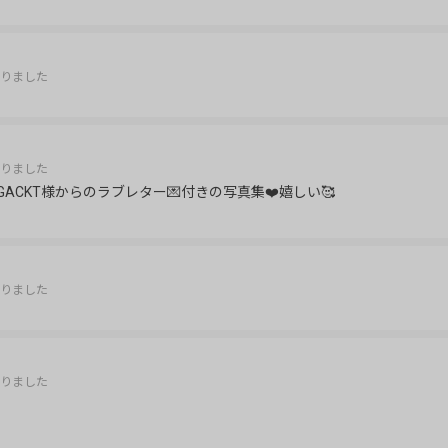
りました
りました
️GACKT様からのラブレター💌付きの写真集❤️嬉しい🥰
りました
りました