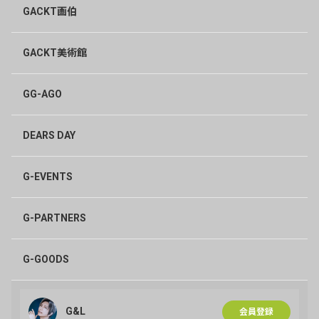
GACKT画伯
GACKT美術館
GG-AGO
DEARS DAY
G-EVENTS
G-PARTNERS
G-GOODS
G&L
会員登録