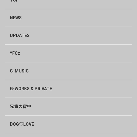
NEWS
UPDATES
YFCz
G-MUSIC
G-WORKS & PRIVATE
兄貴の背中
DOG♡LOVE