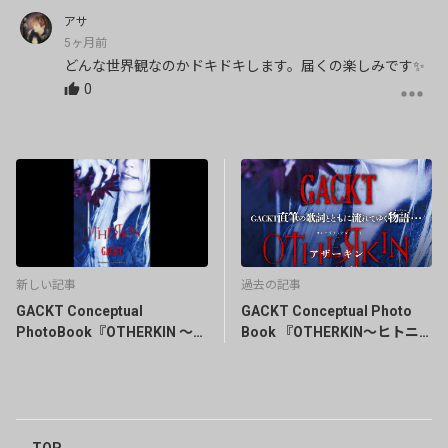
アサ
5ヶ月前
どんな世界観なのかドキドキします。届くの楽しみです✨
0
新しい記事
過去の記事
GACKT Conceptual
GACKT Conceptual Photo
PhotoBook『OTHERKIN ～ヒ
Book 『OTHERKIN〜ヒトニ
トニ在ラザルモノ～』発送開
在ラザルモノ〜』本日締め切
始のお知らせ
り！
TOP