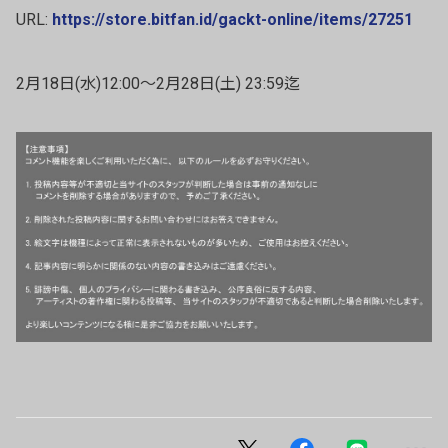
URL:
https://store.bitfan.id/gackt-online/items/27251
2
月
18
日
(
水
)12:00
～
2
月
28
日
(
土
) 23:59
迄