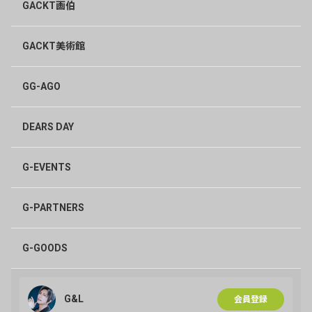
GACKT画伯
GACKT美術館
GG-AGO
DEARS DAY
G-EVENTS
G-PARTNERS
G-GOODS
G&L
会員登録