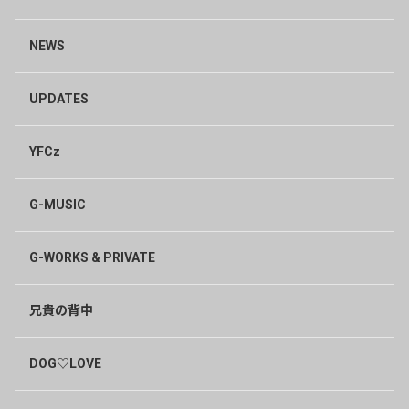
NEWS
UPDATES
YFCz
G-MUSIC
G-WORKS & PRIVATE
兄貴の背中
DOG♡LOVE