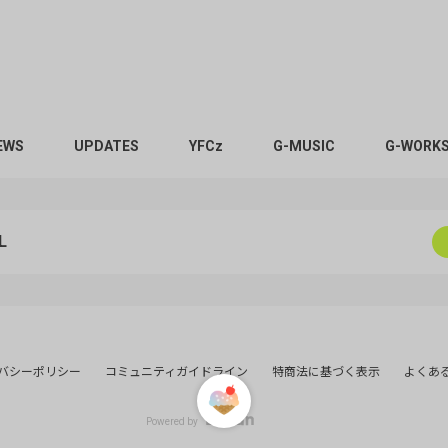
りました
りました
EWS
UPDATES
YFCz
G-MUSIC
G-WORKS
りました
L
りました
うございました☘️
バシーポリシー
コミュニティガイドライン
特商法に基づく表示
よくあ
りました
Powered by