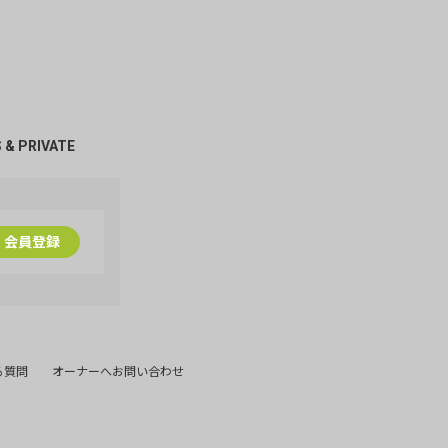
1
1
 & PRIVATE
兄貴の背中
DOG♡LOVE
GACKT画
1
会員登録
1
る質問
オーナーへお問い合わせ
1