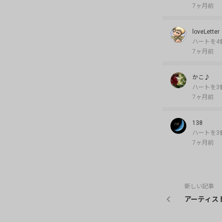
7ヶ月前
loveLetter
ハートを4
7ヶ月前
かこ♪
ハートを3
7ヶ月前
138
ハートを3
7ヶ月前
リーニャ
ハートを3
新しい記事
7ヶ月前
アーティス
MOON_Re