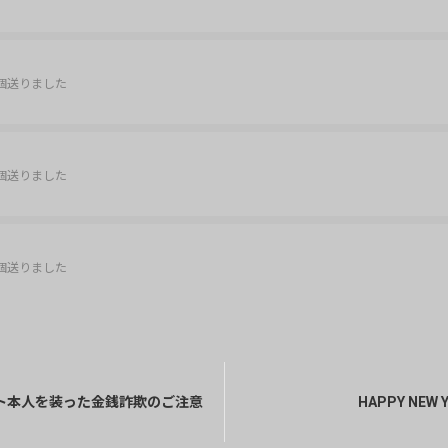
個送りました
個送りました
個送りました
個送りました
ト本人を装った金銭詐欺のご注意
HAPPY NEW 
y