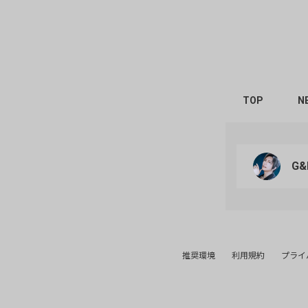
ハートを送
7ヶ月前
mayo
ハートを送
7ヶ月前
TOP
N
YU
ハートを送
7ヶ月前
G&
ゆっきー
ハートを送
ありがと
7ヶ月前
推奨環境
利用規約
プライ
あきな
ハートを送
7ヶ月前