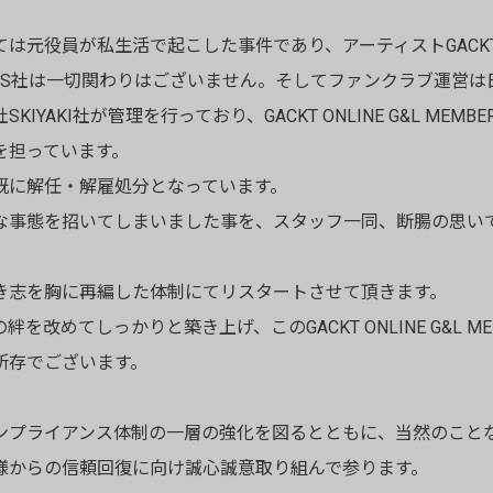
ては元役員が私生活で起こした事件であり、アーティストGACK
NUS社は一切関わりはございません。そしてファンクラブ運営は
IYAKI社が管理を行っており、GACKT ONLINE G&L MEMBE
を担っています。
既に解任・解雇処分となっています。
な事態を招いてしまいました事を、スタッフ一同、断腸の思い
き志を胸に再編した体制にてリスタートさせて頂きます。
を改めてしっかりと築き上げ、このGACKT ONLINE G&L MEMB
所存でございます。
ンプライアンス体制の一層の強化を図るとともに、当然のこと
様からの信頼回復に向け誠心誠意取り組んで参ります。