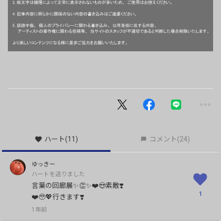
ハート
(11)
コメント
(24)
ゆっきー
ハートを送りました
言葉の回廊展✨👏✨❤️😍素敵❣️
1
❤️🥹💖行きます❣️
1年前