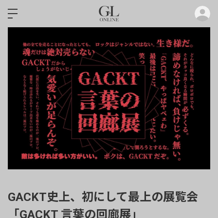
ロ
GACKT史上、初にして最上の展覧会
「GACKT 言葉の回廊展」