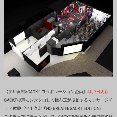
【宇川直宏×GACKT コラボレーション企画】
4月7日更新
GACKTの声にシンクロして揉み玉が振動するマッサージチ
ェア体験（宇川直宏「NO BREATH/GACKT EDITION」。
このチェアに座っただけで、GACKTを超至近距離で悶絶体