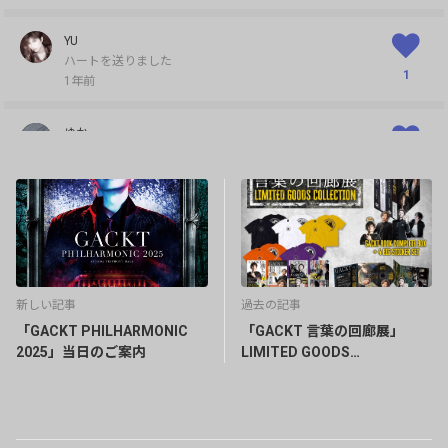
YU
ハートを送りました
1
1年前
ゆか
ハートを送りました
1
1年前
ゆっきー
ハートを送りました
ステキすぎる〜❤️🥹💖✨
1
1年前
新しい記事
過去の記事
「GACKT PHILHARMONIC
「GACKT 言葉の回廊展」
YOSSYですけど？
2025」当日のご案内
LIMITED GOODS
ハートを送りました
COLLECTION発売！
1
1年前
ひかり