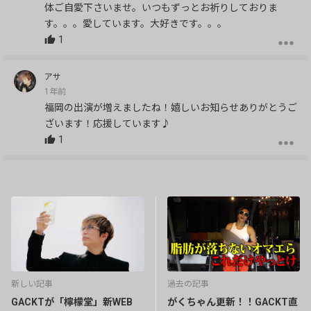
体ご自愛下さいませ。いつもずっとお祈りしておりま
す。。。愛しています。大好きです。。。
1
アサ
1年前
福岡の出演が増えましたね！嬉しいお知らせありがとうご
ざいます！応援しています♪
1
SOA
1年前
出演情報ありがとうございます🌸
おつかれさまです✨️
2
新しい記事
過去の記事
GACKTが「檸檬堂」新WEB
がくちゃん更新！！GACKT直