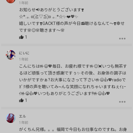
1年前
お知らせ📢ありがとうございます❣️
☆*:.｡. o(≧▽≦)o .｡.:*☆✨❤️💖✨
嬉しいです❣️GACKT様の声が今日📻聴けるなんて〜❣️幸せ
です🌸😌🌸聴きます〜🌸
1
にいに
1年前
こんにちは🤟😄💖毎日、お疲れ様です🤟😌💓いつも無茶す
るほど頑張って頂き感謝ですぅ✨その後、お身体の調子は
いかがですかぁ?お大事になさって下さい🤟😄👍️💖radioで
ｶﾞｸ様の声を聴いてみ~んな笑顔になれちゃいますねぇｲｪｰ
ｲ🤟😁👍️💖いつもありがとうございます!!🤟😆👍️💖
1
エル
1年前
がくちん兄様。。。福岡で今日もお仕事なのですね。お身