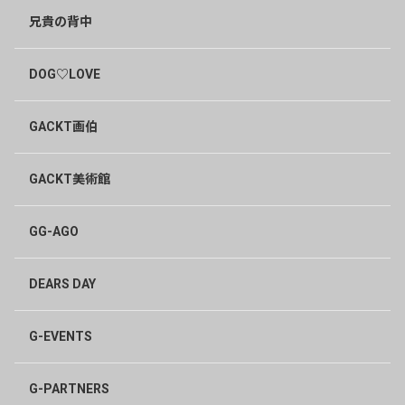
兄貴の背中
DOG♡LOVE
GACKT画伯
GACKT美術館
GG-AGO
DEARS DAY
G-EVENTS
G-PARTNERS