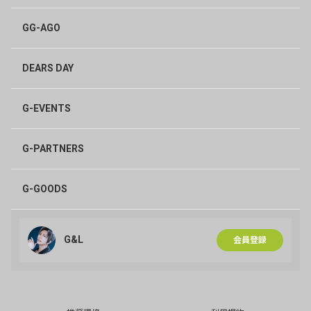
MOON_Rey
1年前
GG-AGO
愛しい愛しい大切な、
✨️ガックンヽ(´▽｀)/💝💕
DEARS DAY
グッズのお知らせ嬉しい🥰
欲しいの有るよ🙂💝
G-EVENTS
ガックンのRayは、
✨️✨️✨️恋人になる!!💝💕
G-PARTNERS
✨️＆お嫁さんになる🥰💝
G-GOODS
｡:*𝑳‌𝑶‌𝑽‌𝑬💝𝑳‌𝑶‌𝑽‌𝑬
💝(( ⸝⸝⸝ᵕ ᵕ⸝⸝)⸝ᵕ ᵕ⸝⸝⸝ ))💝
🎼🎶.*¨*•💍🥂💍.•*¨**•🎶｡:*
G&L
会員登録
💝𝑳‌𝑶‌𝑽‌𝑬(* ˘ ³')chu!💝💕
3