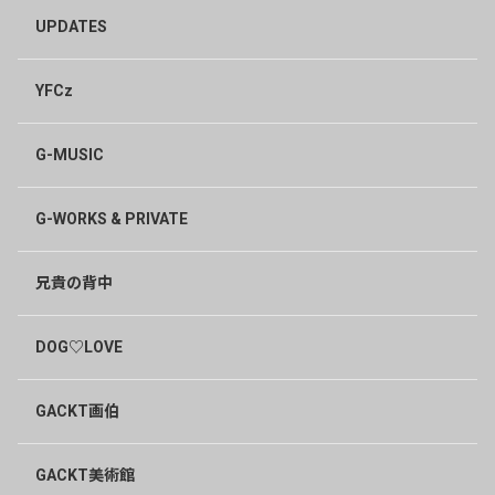
Emmy
UPDATES
1年前
ミニチュア、無事に予約できました！こんなオタクグッズ
ずっと欲しかったです🫶
YFCz
0
G-MUSIC
ゆっきー
1年前
ステキです〜❤️💖✨欲しいものいっぱい〜❣️☆*:.｡. o(≧▽
G-WORKS & PRIVATE
≦)o .｡.:*☆✨❤️💖✨
考えて購入いたしまーす❣️
兄貴の背中
ありがとうございます❣️
1
DOG♡LOVE
Nika
1年前
GACKT画伯
❤
2
GACKT美術館