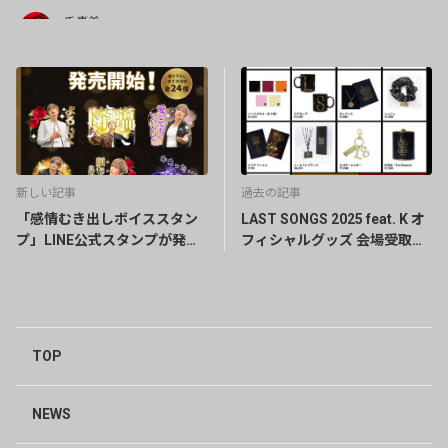
千恵美
1年前
シュシュ可愛い🩷
0
にいに
1年前
毎日お疲れ様です!!🤟😄💖なんとまぁまたまた嬉しいお知
新しい記事
過去の記事
らせｯ!!🤟🤣👍️❤️✨いつもありがとう💕ございますっ!!ｲｪｨｯ
「感情むき出しボイススタン
LAST SONGS 2025 feat. K オ
🤟😁👍️💖
プ」LINE公式スタンプが発売
フィシャルグッズ 会場受取受
0
開始！
付／事前配送通販開始！
ʚMIYAɞ
1年前
ドラゴンマイクスタンド、超絶欲しいグッズでした❣️あり
TOP
がとうございます🙏
1
NEWS