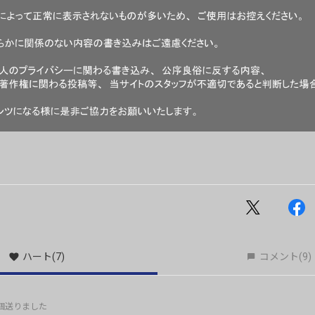
ハート
(7)
コメント
(9)
個送りました