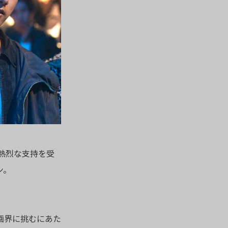
熱烈な支持を受
ン。
画界に挑むにあた