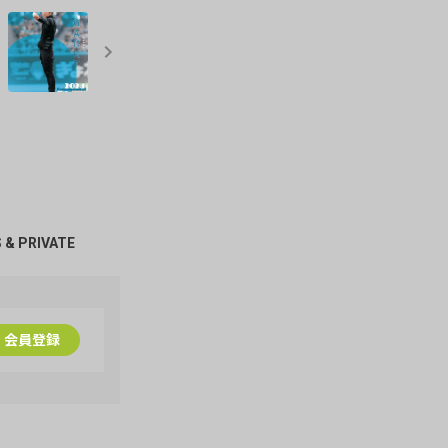
 & PRIVATE
兄貴の背中
DOG♡LOVE
GACKT画
会員登録