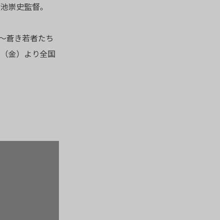
三池崇史監督。
T ～蒼き若者たち
1日（金）より全国