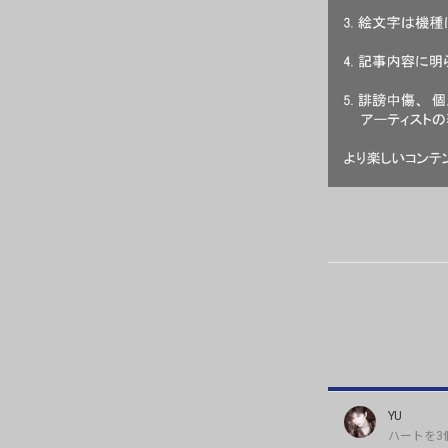
YU
ハートを3