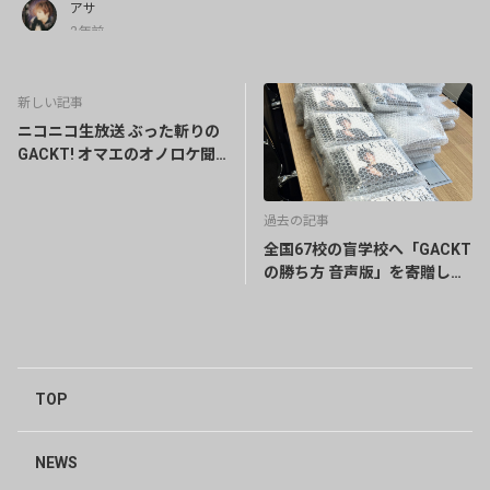
アサ
2年前
お知らせありがとうございます 中止はとても残念です
が、GACKTさん風邪早く良くなりますように そして先
新しい記事
週がスペシャルな放送だったので楽しく思い出して余韻に
ニコニコ生放送 ぶった斬りの
浸ります😊
GACKT! オマエのオノロケ聞
0
いてやり魔SHOW!!に関して
エル
過去の記事
2年前
全国67校の盲学校へ「GACKT
お知らせ頂き有難うございます。ニコ生放送中止、、、残
の勝ち方 音声版」を寄贈しま
念です。早く回復することを願います。。。がくちん兄様
した
が大好きです。。。
0
TOP
みっちょん
2年前
お知らせいただきありがとうございます😔
NEWS
とってもとっても残念ですが…一日も早い復旧を首を長ー