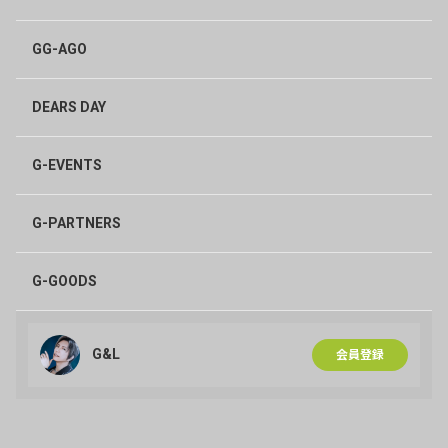
GG-AGO
DEARS DAY
G-EVENTS
G-PARTNERS
G-GOODS
G&L
会員登録