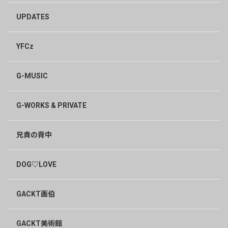
ーーくしてお待ちしています💖💖💖
そして、先週のYOSHIKIさんとの対談アーカイブも観るこ
UPDATES
とができていないまま今日に至ります。できれば拝見した
い‼️と願うのはワガママでしょうか❓🥺
YFCz
0
G-MUSIC
ねこすけ
2年前
次週を楽しみに待ちます😊
G-WORKS & PRIVATE
0
兄貴の背中
DOG♡LOVE
GACKT画伯
GACKT美術館