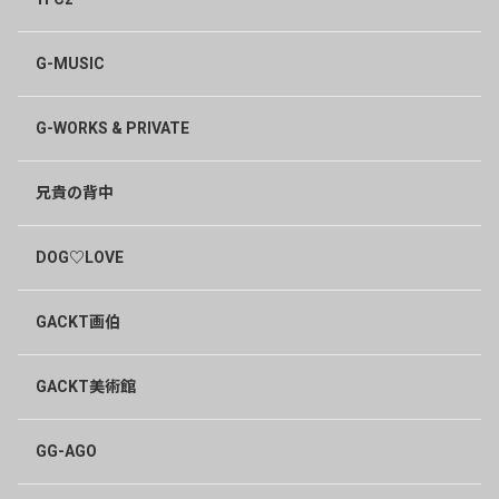
G-MUSIC
G-WORKS & PRIVATE
兄貴の背中
DOG♡LOVE
GACKT画伯
GACKT美術館
GG-AGO