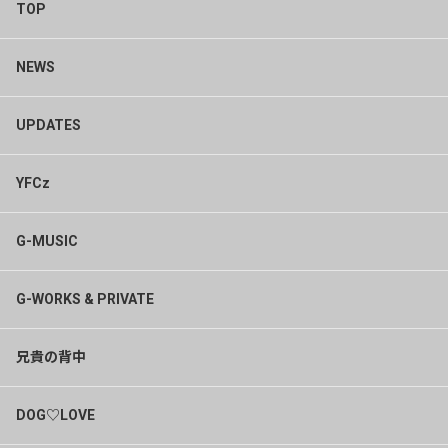
TOP
当サイトは、利用者からご提供していただいたご氏名・ご
住所・メールアドレス等の利用者の個人情報について、以
下の目的の範囲で利用いたします。利用者から別途個別に
NEWS
同意していただいた場合、または法令に特に定めのある場
合を除き、当該目的を超えて利用いたしません。
UPDATES
サービスの提供、これに関するお問合せ・調査等の対応の
ため 当サイトの提供する商品・サービス・イベントのご
YFCz
紹介・案内（メールマガジン等のご送付等）また、アンケ
ート等の調査のお願いのため
プレゼント・商品等の発送のため
G-MUSIC
チケット先行販売のため
イベント応募者への連絡のため
G-WORKS & PRIVATE
アーティストへの質問・回答のため
サービス利用状況の分析等のため
当サイトの規約、ポリシー等(以下「規約等」という)に違
兄貴の背中
反する行為に対する対応のため
当サイトの規約等の変更などを通知するため
DOG♡LOVE
その他、当サイトの企画するサービス・イベントの実施に
あたり必要なご連絡等のため