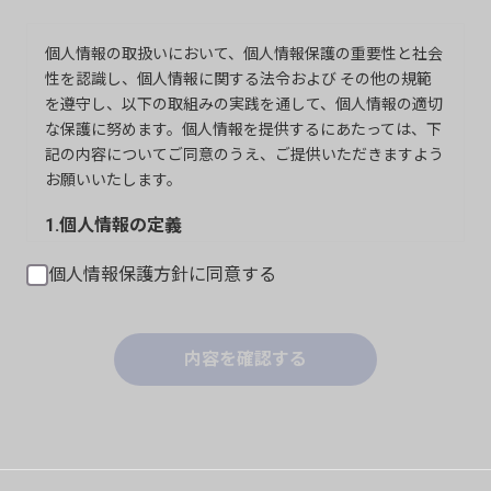
個人情報の取扱いにおいて、個人情報保護の重要性と社会
性を認識し、個人情報に関する法令および その他の規範
を遵守し、以下の取組みの実践を通して、個人情報の適切
な保護に努めます。個人情報を提供するにあたっては、下
記の内容についてご同意のうえ、ご提供いただきますよう
お願いいたします。
1.個人情報の定義
当サイトは、個人情報とは、個人情報の保護に関する法律
個人情報保護方針に同意する
に規定される生存する個人に関する情報（氏名、生年月
日、その他の特定の個人を識別することができる情報）、
ならびに特定の個人と結びついて使用されるメールアドレ
ス、ユーザーＩＤ、パスワード、クレジットカードなどの
内容を確認する
情報、および個人情報と一体となった趣味、家族構成、年
齢その他の個人に関する属性情報であると認識していま
す。
2．個人情報利用目的の特定