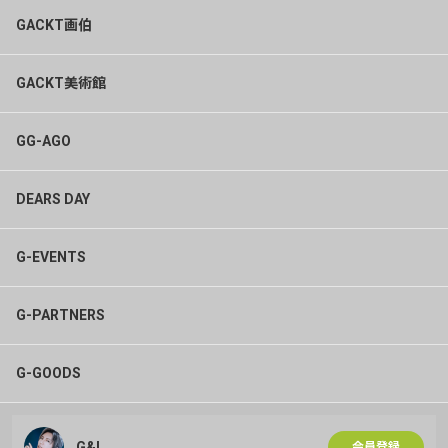
3.個人情報利用の制限
GACKT画伯
当サイトは、あらかじめご本人の同意を得ず、利用目的の
達成に必要な範囲を超えて個人情報を取扱うことはありま
GACKT美術館
せん。合併その他の理由により個人情報を取得した場合に
も、あらかじめご本人の同意を得ないで、承継前の利用目
的の範囲を超えて取扱うことはありません。ただし、次の
GG-AGO
場合はこの限りではありません。
法令に基づく場合
DEARS DAY
人の生命、身体または財産の保護のために必要がある場合
であって、ご本人の同意を得ることが困難であるとき
公衆衛生の向上または児童の健全な育成の推進のために特
G-EVENTS
に必要がある場合であって、ご本人の同意を得ることが困
難であるとき
G-PARTNERS
国の機関もしくは地方公共団体またはその委託を受けた者
が法令の定める事務を遂行することに対して協力する必要
がある場合であって、ご本人の同意を得ることにより当該
G-GOODS
事務の遂行に支障を及ぼすおそれがあるとき
4.個人情報の適正な取得
当サイトは、適正に個人情報を取得し、偽りその他不正の
G&L
会員登録