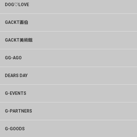
DOG♡LOVE
GACKT画伯
GACKT美術館
GG-AGO
DEARS DAY
G-EVENTS
G-PARTNERS
G-GOODS