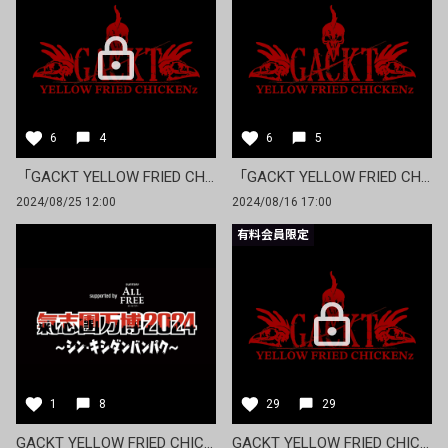
6
4
6
5
「GACKT YELLOW FRIED CHICKENz〜紅燐朱舞愁狂乱宴〜」FC先着受付
「GACKT YELLOW FRIED CHICKENz」期間限定活動再開！ticket board先行受付中!
2024/08/25 12:00
2024/08/16 17:00
有料会員限定
1
8
29
29
GACKT YELLOW FRIED CHICKENz「氣志團万博2024 ～シン・キシダンバンパク～ supported by ALL FREE」出演決定！
GACKT YELLOW FRIED CHICKENz 期間限定活動再開！！チケット先行販売開始！