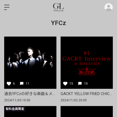
ロ
YFCz
6
11
15
10
過去YFCzの好きな楽曲＆メンバーアンケート！
GACKT YELLOW FRIED CHICKENz Documentary #1「GACKT Interview in MALAYSIA」
2024/11/03 10:00
2024/11/02 20:00
有料会員限定