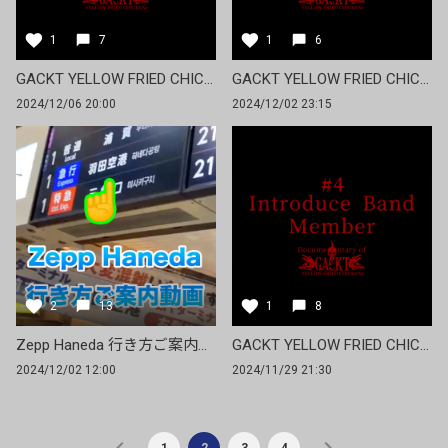
1
7
1
6
GACKT YELLOW FRIED CHICKENz Documentary #6「Introduce Band Member」
GACKT YELLOW FRIED CHICKENz Documentary #5「Introduce Band Member」
2024/12/06 20:00
2024/12/02 23:15
2
13
1
8
Zepp Haneda 行き方ご案内動画
GACKT YELLOW FRIED CHICKENz Documentary #4「Introduce Band Member」
2024/12/02 12:00
2024/11/29 21:30
1
2
3
4