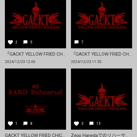
2
5
7
「GACKT YELLOW FRIED CHICKENz〜紅燐朱舞愁狂乱宴〜」、当日券販売／アップグレード受付のご案内
「GACKT YELLOW FRIED CHICKENz〜紅燐朱舞愁狂乱宴〜」Zepp Haneda(TOKYO)公演に関するご案内
2024/12/23 12:00
2024/12/23 11:30
1
8
3
13
GACKT YELLOW FRIED CHICKENz Documentary #8「BAND Rehearsal」
Zepp Hanedaでのリハーサル見学、オークション開催のお知らせ