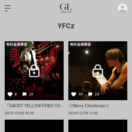
ロ
YFCz
有料会員限定
有料会員限定
8
29
49
24
「GACKT YELLOW FRIED CHICKENz 〜WORLD TOUR ATTACK OF YFCz〜」FC先行
☆Merry Christmas☆
2025/10/25 00:00
2024/12/24 12:00