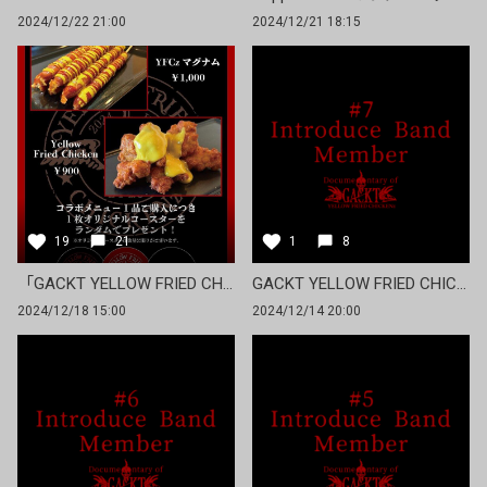
2024/12/22 21:00
2024/12/21 18:15
19
21
1
8
「GACKT YELLOW FRIED CHICKENz〜紅燐朱舞愁狂乱宴〜」 Zepp Haneda(TOKYO)にてオフィシャルフードがオープン！
GACKT YELLOW FRIED CHICKENz Documentary #7「Introduce Band Member」
2024/12/18 15:00
2024/12/14 20:00