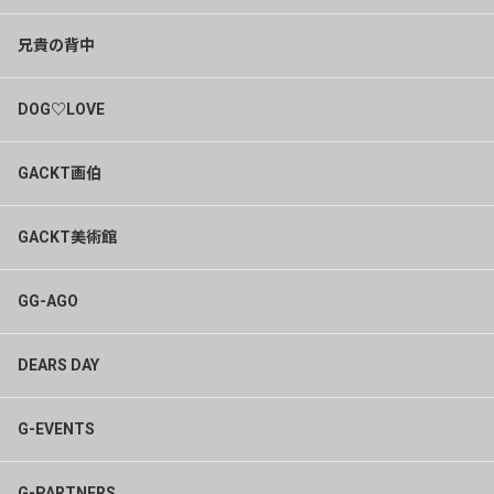
兄貴の背中
DOG♡LOVE
GACKT画伯
GACKT美術館
GG-AGO
DEARS DAY
G-EVENTS
G-PARTNERS