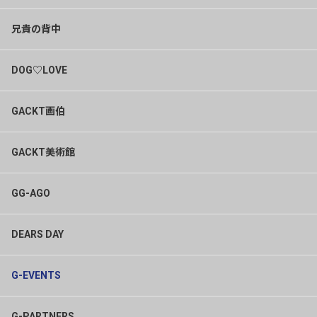
兄貴の背中
DOG♡LOVE
GACKT画伯
GACKT美術館
GG-AGO
DEARS DAY
G-EVENTS
G-PARTNERS