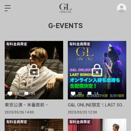
ロ
G-EVENTS
有料会員限定
有料会員限定
33
35
30
14
東京公演 ｰ 本番直前 ｰ
G&L ONLINE限定！LAST SONGS 2023 オンライン入待ち出待ちの生配信決定！
2023/03/26 14:00
2023/03/23 12:00
有料会員限定
有料会員限定