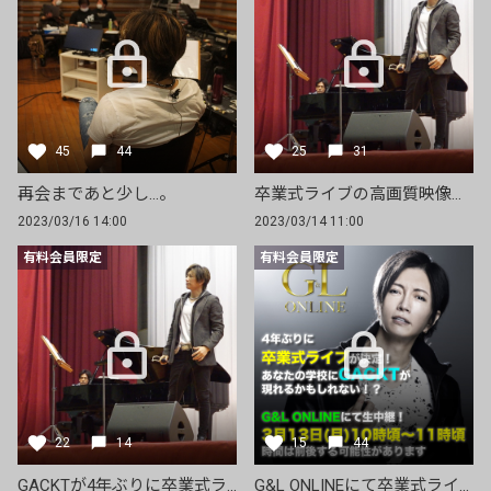
45
44
25
31
再会まであと少し…。
卒業式ライブの高画質映像をG&L MEMBERS限定で公開！
2023/03/16 14:00
2023/03/14 11:00
有料会員限定
有料会員限定
22
14
15
44
GACKTが4年ぶりに卒業式ライブにサプライズで登場！
G&L ONLINEにて卒業式ライブの生中継が決定！