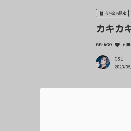
有料会員限定
カキカキ…
GG-AGO
6
G&L
2023/05