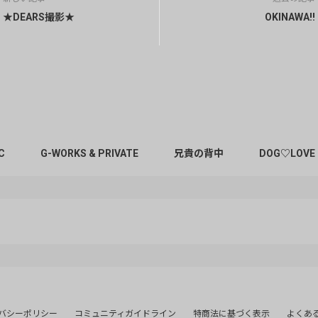
★DEARS撮影★
OKINAWA!!
C
G-WORKS & PRIVATE
兄貴の背中
DOG♡LOVE
バシーポリシー
コミュニティガイドライン
特商法に基づく表示
よくあ