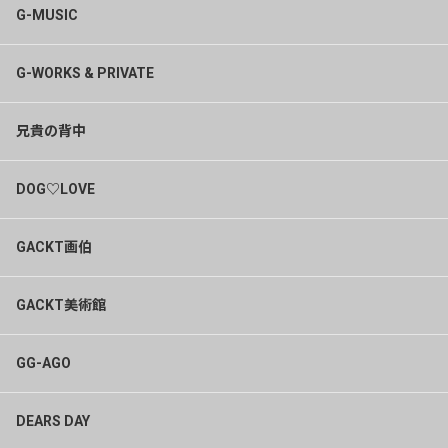
G-MUSIC
G-WORKS & PRIVATE
兄貴の背中
DOG♡LOVE
GACKT画伯
GACKT美術館
GG-AGO
DEARS DAY