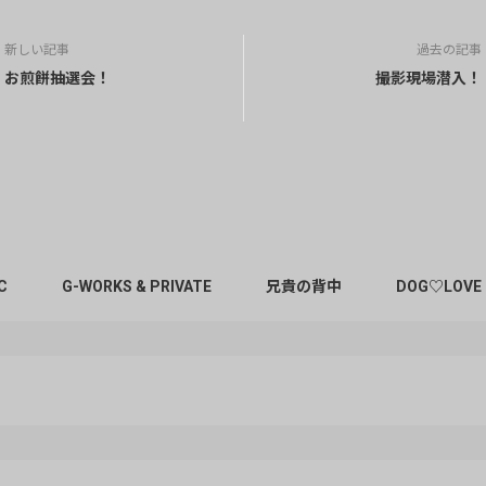
新しい記事
過去の記事
お煎餅抽選会！
撮影現場潜入！
C
G-WORKS & PRIVATE
兄貴の背中
DOG♡LOVE