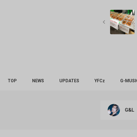
TOP
NEWS
UPDATES
YFCz
G-MUSI
G&L