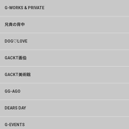
G-WORKS & PRIVATE
兄貴の背中
DOG♡LOVE
GACKT画伯
GACKT美術館
GG-AGO
DEARS DAY
G-EVENTS