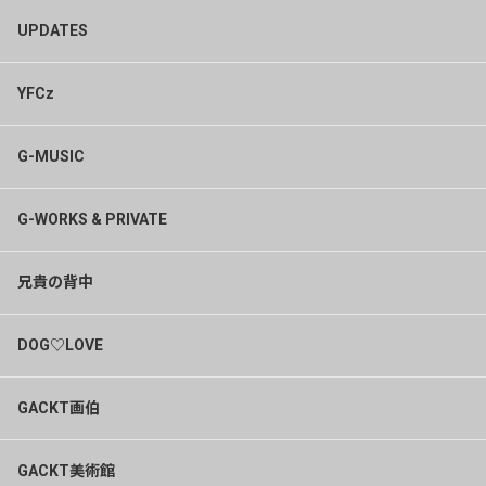
UPDATES
YFCz
G-MUSIC
G-WORKS & PRIVATE
兄貴の背中
DOG♡LOVE
GACKT画伯
GACKT美術館