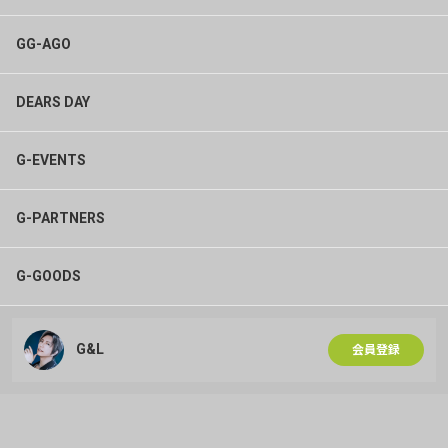
GG-AGO
DEARS DAY
G-EVENTS
G-PARTNERS
G-GOODS
G&L
会員登録