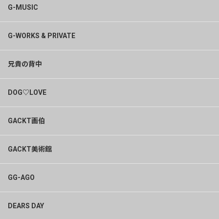
G-MUSIC
G-WORKS & PRIVATE
兄貴の背中
DOG♡LOVE
GACKT画伯
GACKT美術館
GG-AGO
DEARS DAY