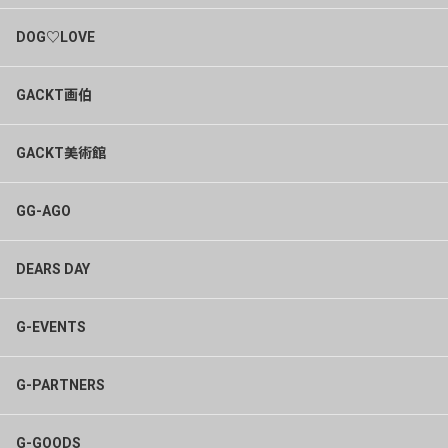
DOG♡LOVE
GACKT画伯
GACKT美術館
GG-AGO
DEARS DAY
G-EVENTS
G-PARTNERS
G-GOODS