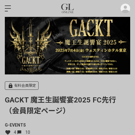
ロ
有料会員限定
GACKT 魔王生誕饗宴2025 FC先行
（会員限定ページ）
G-EVENTS
4
10