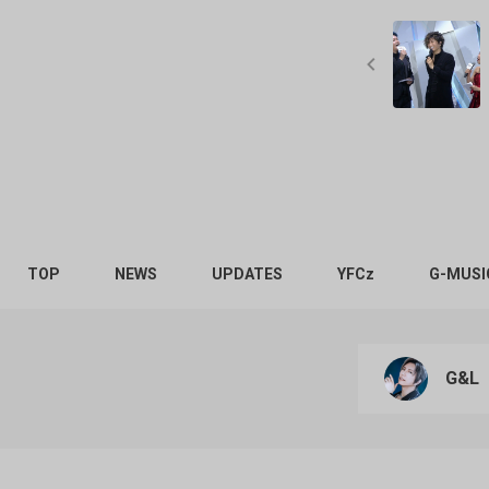
TOP
NEWS
UPDATES
YFCz
G-MUSI
G&L