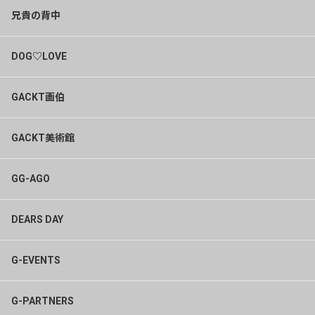
兄貴の背中
DOG♡LOVE
GACKT画伯
GACKT美術館
GG-AGO
DEARS DAY
G-EVENTS
G-PARTNERS