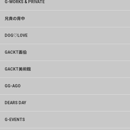
G-WORKS & PRIVATE
兄貴の背中
DOG♡LOVE
GACKT画伯
GACKT美術館
GG-AGO
DEARS DAY
G-EVENTS