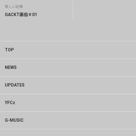
新しい記事
GACKT画伯＃01
TOP
NEWS
UPDATES
YFCz
G-MUSIC