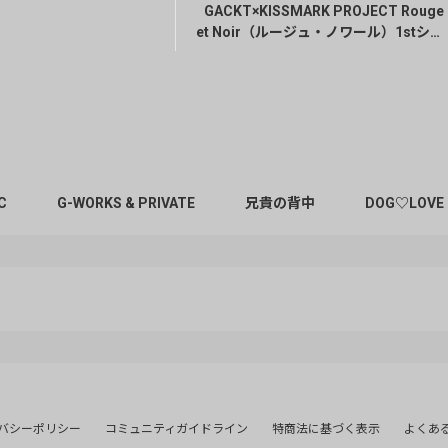
GACKT×KISSMARK PROJECT Rouge
et Noir（ルージュ・ノワール）1stシー
ズン
C
G-WORKS & PRIVATE
兄貴の背中
DOG♡LOVE
バシーポリシー
コミュニティガイドライン
特商法に基づく表示
よくあ