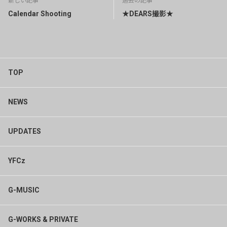
新しい記事
過去の記事
Calendar Shooting
★DEARS撮影★
TOP
NEWS
UPDATES
YFCz
G-MUSIC
G-WORKS & PRIVATE